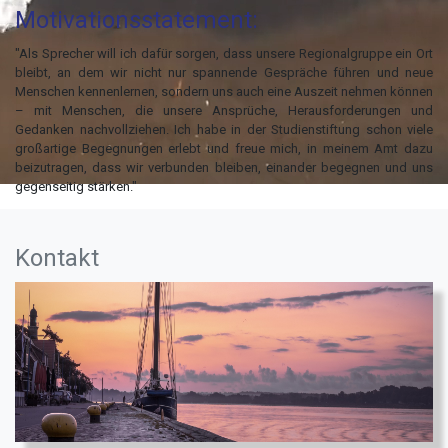
Motivationsstatement:
"Als Sprecher will ich dafür sorgen, dass unsere Regionalgruppe ein Ort
bleibt, an dem wir nicht nur spannende Gespräche führen und neue
Menschen kennenlernen, sondern uns auch eine Auszeit nehmen können
– mit Menschen, die unsere Ansprüche, Herausforderungen und
Gedanken nachvollziehen. Ich habe in der Studienstiftung schon viele
großartige Begegnungen erlebt und freue mich, in meinem Amt dazu
beizutragen, dass wir verbunden bleiben, einander begegnen und uns
gegenseitig stärken."
Studienstiftung des
Kontakt
deutschen Volkes -
Sektion Kiel