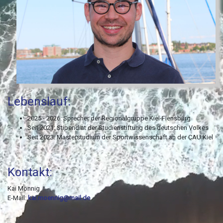
Lebenslauf:
2025 - 2026: Sprecher der Regionalgruppe Kiel-Flensburg
Seit 2021: Stipendiat der Studienstiftung des deutschen Volkes
Seit 2023: Masterstudium der Sportwissenschaft an der CAU Kiel
Kontakt:
Kai Mönnig
E-Mail:
kai.moennig@mail.de