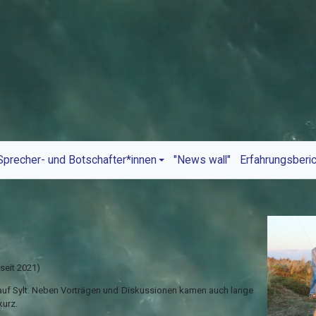
Sprecher- und Botschafter*innen
"News wall"
Erfahrungsberi
seit 2021)
 auf Sylt. Neben Vorträgen und Diskussionen kamen auch lange
kurz.