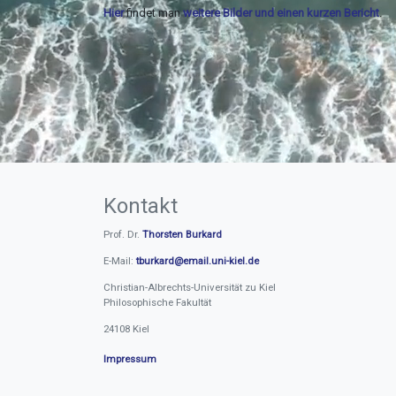
Hier
findet man
weitere Bilder und einen kurzen Bericht
.
Kontakt
Prof. Dr.
Thorsten Burkard
E-Mail:
tburkard@email.uni-kiel.de
Christian-Albrechts-Universität zu Kiel
Philosophische Fakultät
24108 Kiel
Impressum