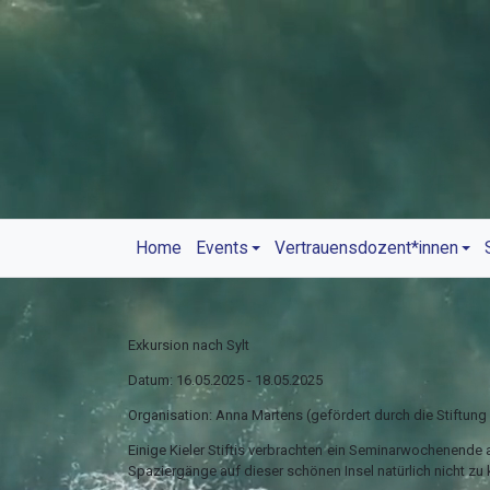
Home
Events
Vertrauensdozent*innen
Exkursion nach Sylt
Datum: 16.05.2025 - 18.05.2025
Organisation: Anna Martens (gefördert durch die Stiftung 
Einige Kieler Stiftis verbrachten ein Seminarwochenende
Spaziergänge auf dieser schönen Insel natürlich nicht zu 