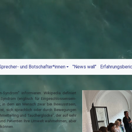
Sprecher- und Botschafter*innen
"News wall"
Erfahrungsberi
Syndrom" informieren. Wikipedia definiert
-Syndrom (englisch für Eingeschlossensein-
, in dem ein Mensch zwar bei Bewusstsein,
 ist, sich sprachlich oder durch Bewegungen
hmetterling und Taucherglocke", der auf sehr
n und Patienten ihre Umwelt wahrnehmen, aber
n können.