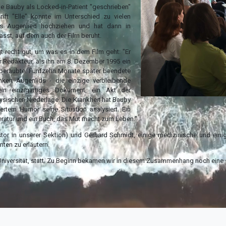
e Bauby als Locked-in-Patient "geschrieben"
rift "Elle" konnte im Unterschied zu vielen
tes Augenlied hochziehen und hat dann in
asst, auf dem auch der Film beruht.
 recht gut, um was es in dem Film geht: "Er
er Redakteur, als ihn am 8. Dezember 1995 ein
n beraubte. Fünfzehn Monate später beendete
inken Augenlids - die einzige verbleibende
 ein einzigartiges Dokument, ein Akt der
ysischen Niederlage. Die Krankheit hat Bauby
rtem Humor seine Situation analysiert. Ein
teratur und ein Buch, das Mut macht zum Leben."
tor in unserer Sektion) und Gerhard Schmidt, einige medizinische und einig
nten zu erläutern.
r Universität, statt. Zu Beginn bekamen wir in diesem Zusammenhang noch eine